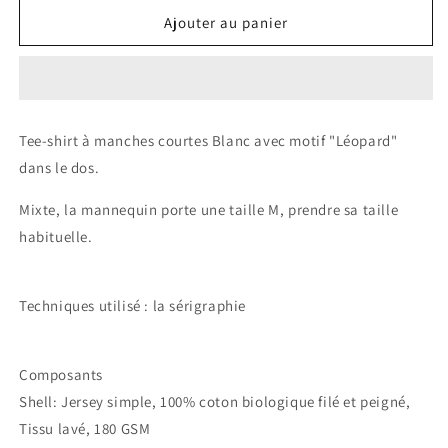
quantité
quantité
de
de
Ajouter au panier
Tee-
Tee-
shirt
shirt
Léopard
Léopard
Blanc
Blanc
Tee-shirt à manches courtes Blanc avec motif "Léopard"
dans le dos.
Mixte, la mannequin porte une taille M, prendre sa taille
habituelle.
Techniques utilisé : la sérigraphie
Composants
Shell: Jersey simple, 100% coton biologique filé et peigné,
Tissu lavé, 180 GSM