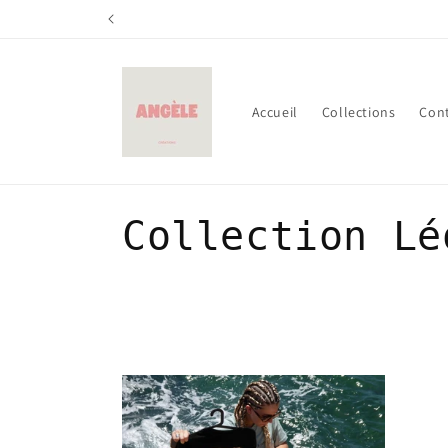
et
passer
au
contenu
Accueil
Collections
Con
C
Collection Lé
o
l
l
e