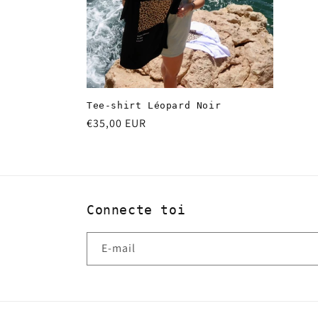
c
t
i
Tee-shirt Léopard Noir
Prix
€35,00 EUR
o
habituel
n
:
Connecte toi
E-mail