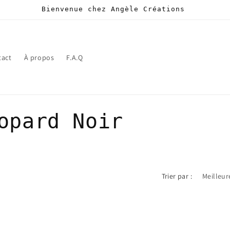
Bienvenue chez Angèle Créations
tact
À propos
F.A.Q
opard Noir
Trier par :